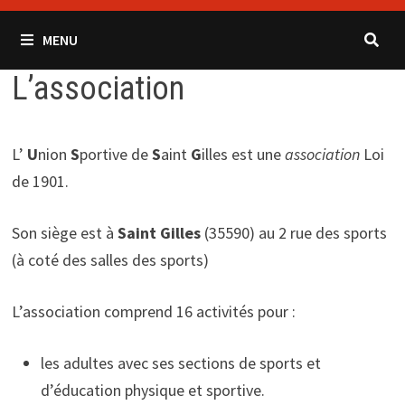
MENU
L’association
L’
U
nion
S
portive de
S
aint
G
illes est une
association
Loi
de 1901.
Son siège est à
Saint Gilles
(35590) au 2 rue des sports
(à coté des salles des sports)
L’association comprend 16 activités pour :
les adultes avec ses sections de sports et
d’éducation physique et sportive.