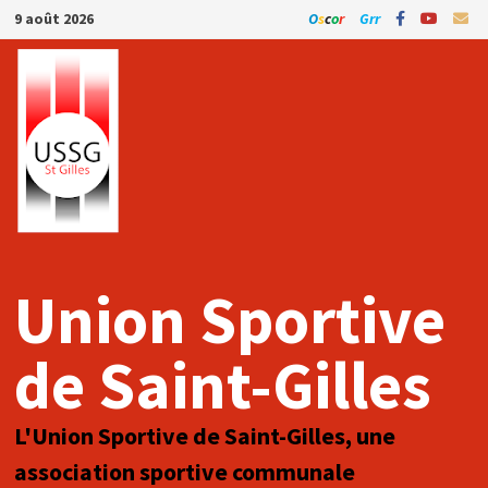
Passer
9 août 2026
O
s
c
o
r
Grr
au
contenu
Union Sportive
de Saint-Gilles
L'Union Sportive de Saint-Gilles, une
association sportive communale