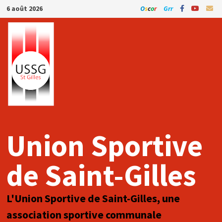
Passer
6 août 2026
O
s
c
o
r
Grr
au
contenu
Union Sportive
de Saint-Gilles
L'Union Sportive de Saint-Gilles, une
association sportive communale