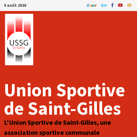
Passer
9 août 2026
O
s
c
o
r
Grr
au
contenu
Union Sportive
de Saint-Gilles
L'Union Sportive de Saint-Gilles, une
association sportive communale