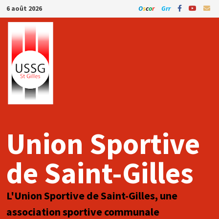
Passer
6 août 2026
O
s
c
o
r
Grr
au
contenu
Union Sportive
de Saint-Gilles
L'Union Sportive de Saint-Gilles, une
association sportive communale