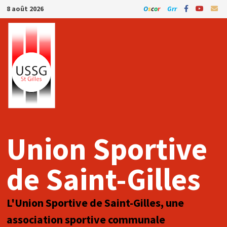
Passer
8 août 2026
O
s
c
o
r
Grr
au
contenu
Union Sportive
de Saint-Gilles
L'Union Sportive de Saint-Gilles, une
association sportive communale